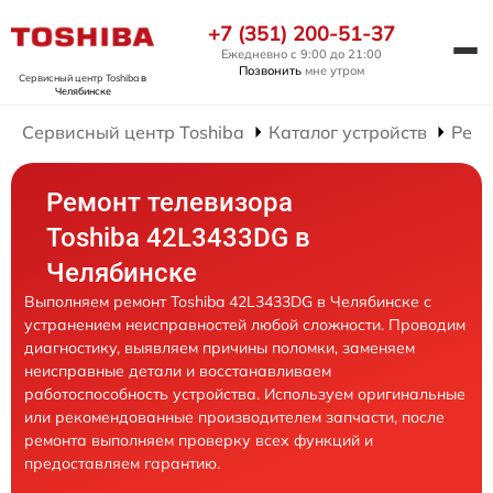
+7 (351) 200-51-37
Ежедневно с 9:00 до 21:00
Позвонить
мне утром
Сервисный центр Toshiba
в
Челябинске
Сервисный центр Toshiba
Каталог устройств
Ремо
Ремонт телевизора
Toshiba 42L3433DG в
Челябинске
Выполняем ремонт Toshiba 42L3433DG в Челябинске с
устранением неисправностей любой сложности. Проводим
диагностику, выявляем причины поломки, заменяем
неисправные детали и восстанавливаем
работоспособность устройства. Используем оригинальные
или рекомендованные производителем запчасти, после
ремонта выполняем проверку всех функций и
предоставляем гарантию.