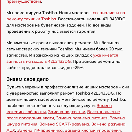
преимуществами
.
Мы ремонтируем Toshiba. Наши мастера -
специалисты по
ремонту техники Toshiba
. Восстановить модель 42L3433DG
для мастеров не будет новой задачей. На все виды
проведенных работ у нас имеется гарантия.
Минимальные сроки выполнения ремонта. Мы большая
сеть мастерских техники Toshiba. Мы имеем более 20 тыс.
запчастей. И возможно на наших складах
уже имеется
запчасть на модель 42L3433DG
. При заказе ремонта на
сайте - предоставляется скидка -25%.
Знаем свое дело
Будьте уверены в профессионализме наших мастеров - они
с уверенностью выполнят ремонт Toshiba 42L3433DG. По
данным наших мастеров в Челябинске по ремонту Toshiba,
наиболее востребованы следующие услуги:
Замена
материнской платы
,
Замена подсветки
,
Восстановление
после попадания влаги
,
Замена разъема питания
,
Замена
шнура питания
,
Замена SCART-разъема
,
Замена разъема
AUX
,
Замена ИК-приемника
,
Замена кнопок управления
,