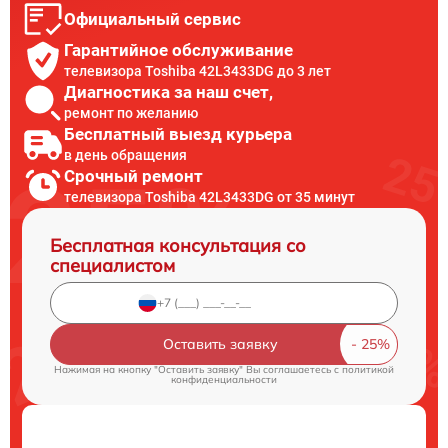
Официальный сервис
Гарантийное обслуживание
телевизора Toshiba 42L3433DG до 3 лет
Диагностика за наш счет,
ремонт по желанию
Бесплатный выезд курьера
в день обращения
Срочный ремонт
телевизора Toshiba 42L3433DG от 35 минут
Бесплатная консультация со
специалистом
Оставить заявку
Нажимая на кнопку "Оставить заявку" Вы соглашаетесь c
политикой
конфиденциальности