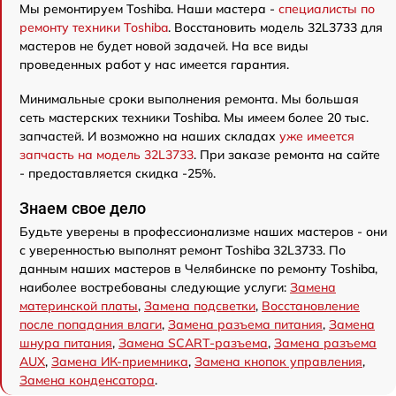
Мы ремонтируем Toshiba. Наши мастера -
специалисты по
ремонту техники Toshiba
. Восстановить модель 32L3733 для
мастеров не будет новой задачей. На все виды
проведенных работ у нас имеется гарантия.
Минимальные сроки выполнения ремонта. Мы большая
сеть мастерских техники Toshiba. Мы имеем более 20 тыс.
запчастей. И возможно на наших складах
уже имеется
запчасть на модель 32L3733
. При заказе ремонта на сайте
- предоставляется скидка -25%.
Знаем свое дело
Будьте уверены в профессионализме наших мастеров - они
с уверенностью выполнят ремонт Toshiba 32L3733. По
данным наших мастеров в Челябинске по ремонту Toshiba,
наиболее востребованы следующие услуги:
Замена
материнской платы
,
Замена подсветки
,
Восстановление
после попадания влаги
,
Замена разъема питания
,
Замена
шнура питания
,
Замена SCART-разъема
,
Замена разъема
AUX
,
Замена ИК-приемника
,
Замена кнопок управления
,
Замена конденсатора
.