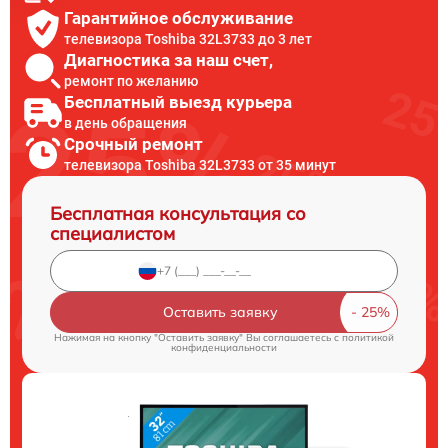
Гарантийное обслуживание
телевизора Toshiba 32L3733 до 3 лет
Диагностика за наш счет,
ремонт по желанию
Бесплатный выезд курьера
в день обращения
Срочный ремонт
телевизора Toshiba 32L3733 от 35 минут
Бесплатная консультация со
специалистом
Оставить заявку
Нажимая на кнопку "Оставить заявку" Вы соглашаетесь c
политикой
конфиденциальности