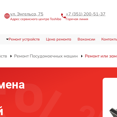
ул. Энгельса, 75
+7 (351) 200-51-37
Адрес сервисного центра Toshiba
Горячая линия
Ремонт устройств
Цена ремонта
Вакансии
Контакт
йств
Ремонт Посудомоечных машин
Ремонт или за
мена
й