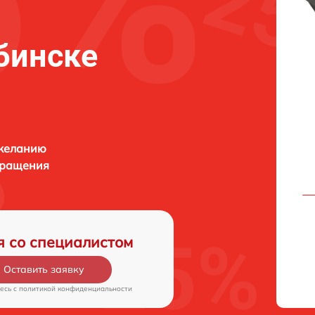
ябинске
 желанию
бращения
я со специалистом
Оставить заявку
есь c
политикой конфиденциальности