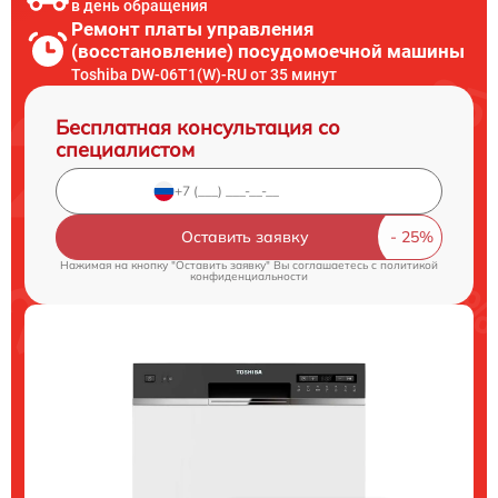
в день обращения
Ремонт платы управления
(восстановление) посудомоечной машины
Toshiba DW-06T1(W)-RU от 35 минут
Бесплатная консультация со
специалистом
Оставить заявку
Нажимая на кнопку "Оставить заявку" Вы соглашаетесь c
политикой
конфиденциальности