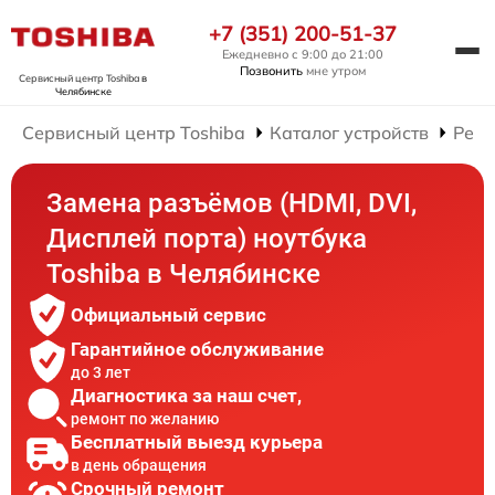
+7 (351) 200-51-37
Ежедневно с 9:00 до 21:00
Позвонить
мне утром
Сервисный центр Toshiba
в
Челябинске
Сервисный центр Toshiba
Каталог устройств
Ремо
Замена разъёмов (HDMI, DVI,
Дисплей порта) ноутбука
Toshiba в Челябинске
Официальный сервис
Гарантийное обслуживание
до 3 лет
Диагностика за наш счет,
ремонт по желанию
Бесплатный выезд курьера
в день обращения
Срочный ремонт