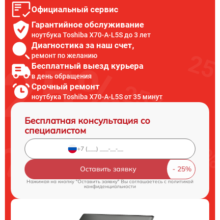
Официальный сервис
Гарантийное обслуживание
ноутбука Toshiba X70-A-L5S до 3 лет
Диагностика за наш счет,
ремонт по желанию
Бесплатный выезд курьера
в день обращения
Срочный ремонт
ноутбука Toshiba X70-A-L5S от 35 минут
Бесплатная консультация со
специалистом
Оставить заявку
Нажимая на кнопку "Оставить заявку" Вы соглашаетесь c
политикой
конфиденциальности