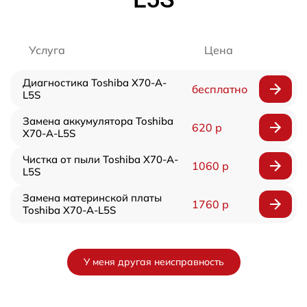
Услуга
Цена
Диагностика Toshiba X70-A-
бесплатно
L5S
Замена аккумулятора Toshiba
620 р
X70-A-L5S
Чистка от пыли Toshiba X70-A-
1060 р
L5S
Замена материнской платы
1760 р
Toshiba X70-A-L5S
У меня другая неисправность