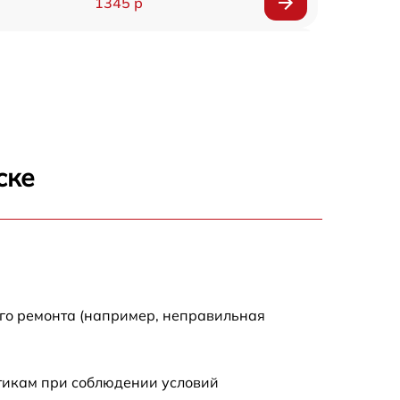
1345 р
2750 р
940 р
1095 р
ске
1060 р
1645 р
1290 р
ого ремонта (например, неправильная
960 р
стикам при соблюдении условий