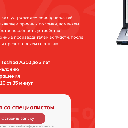
ске с устранением неисправностей
выявляем причины поломки, заменяем
ботоспособность устройства.
анные производителем запчасти, после
 и предоставляем гарантию.
 Toshiba A210 до 3 лет
 желанию
бращения
10 от 35 минут
я со специалистом
Оставить заявку
есь c
политикой конфиденциальности