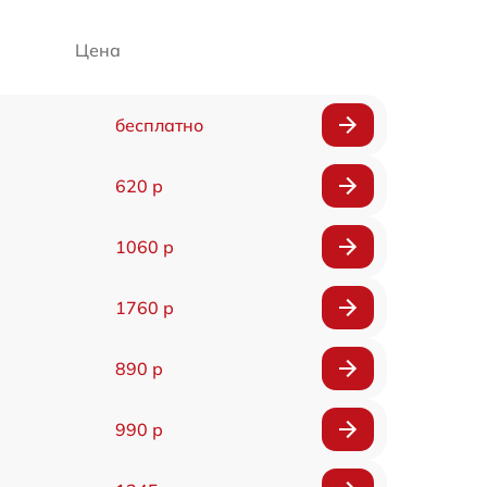
Цена
бесплатно
620 р
1060 р
1760 р
890 р
990 р