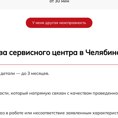
от 30 мин
от 80 мин
У меня другая неисправность
от 80 мин
от 80 мин
ва сервисного центра в Челябин
от 30 мин
 детали — до 3 месяцев.
от 70 мин
от 120 мин
ости, который напрямую связан с качеством проведенн
от 50 мин
аз в работе или несоответствие заявленным характери