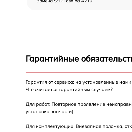
Замена SSD Toshiba A210
Замена северного моста Toshiba A210
Замена экрана Toshiba A210
Замена шлейфа матрицы Toshiba A210
Гарантийные обязательст
Замена термопасты Toshiba A210
Гарантия от сервиса: на установленные нами
Замена системы охлаждения Toshiba A210
Что считается гарантийным случаем?
Замена процессора Toshiba A210
Для работ: Повторное проявление неисправн
установка запчасти).
Замена оперативной памяти Toshiba A210
Для комплектующих: Внезапная поломка, отк